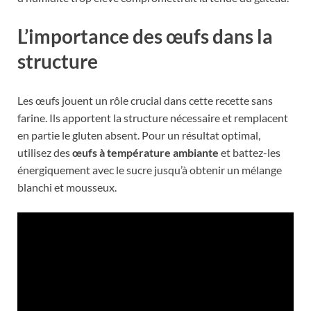
L’importance des œufs dans la
structure
Les œufs jouent un rôle crucial dans cette recette sans
farine. Ils apportent la structure nécessaire et remplacent
en partie le gluten absent. Pour un résultat optimal,
utilisez des
œufs à température ambiante
et battez-les
énergiquement avec le sucre jusqu’à obtenir un mélange
blanchi et mousseux.
A lire :
Cette plante parfumée va
envahir vos jardins : voici comment
cultiver un Philadelphus digne des
plus beaux jardins !