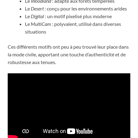
Le
Woodland
: adapté aux forêts tempérées
Le
Desert
: conçu pour les environnements arides
Le
Digital
: un motif pixelisé plus moderne
Le
MultiCam
: polyvalent, utilisé dans diverses
situations
Ces différents motifs ont peu à peu trouvé leur place dans
la mode civile, apportant une touche d’authenticité et de
robustesse aux tenues.
A lire :
Viande à la sauce Madère :
découvrez pourquoi ce plat fait un
retour spectaculaire dans les cuisines
en 2025