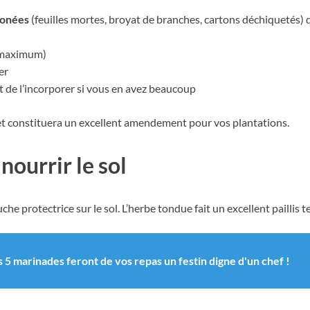
bonées
(feuilles mortes, broyat de branches, cartons déchiquetés) 
m maximum)
er
t de l’incorporer si vous en avez beaucoup
 et constituera un excellent amendement pour vos plantations.
 nourrir le sol
uche protectrice sur le sol. L’herbe tondue fait un excellent pailli
s 5 marinades feront de vos repas un festin digne d'un chef !