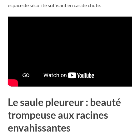
espace de sécurité suffisant en cas de chute.
A lire :
L’Aubrac livre son trésor
gourmand : l’aligot saucisse, la recette
qui rend tout le monde accro !
Le saule pleureur : beauté
trompeuse aux racines
envahissantes