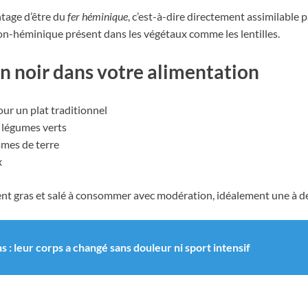
ntage d’être du
fer héminique
, c’est-à-dire directement assimilable 
on-héminique présent dans les végétaux comme les lentilles.
n noir dans votre alimentation
ur un plat traditionnel
 légumes verts
mes de terre
x
ment gras et salé à consommer avec modération, idéalement une à de
ns : leur corps a changé sans douleur ni sport intensif