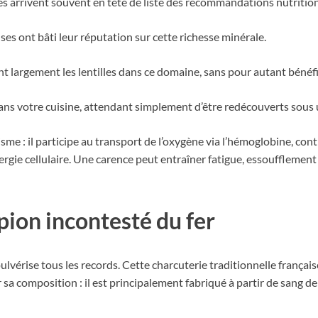
lles arrivent souvent en tête de liste des recommandations nutrition
es ont bâti leur réputation sur cette richesse minérale.
 largement les lentilles dans ce domaine, sans pour autant bénéfi
ans votre cuisine, attendant simplement d’être redécouverts sous 
isme : il participe au transport de l’oxygène via l’hémoglobine, c
ergie cellulaire. Une carence peut entraîner fatigue, essouffleme
pion incontesté du fer
pulvérise tous les records. Cette charcuterie traditionnelle françai
r sa composition : il est principalement fabriqué à partir de sang 