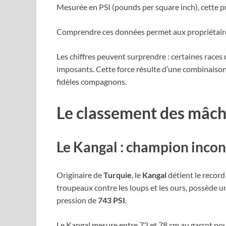
Mesurée en PSI (pounds per square inch), cette p
Comprendre ces données permet aux propriétaire
Les chiffres peuvent surprendre : certaines race
imposants. Cette force résulte d’une combinaiso
fidèles compagnons.
Le classement des mâcho
Le Kangal : champion incon
Originaire de
Turquie
, le
Kangal
détient le record
troupeaux contre les loups et les ours, possède 
pression de
743 PSI
.
Le Kangal mesure entre 72 et 78 cm au garrot pour