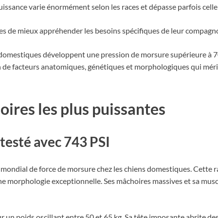
uissance varie énormément selon les races et dépasse parfois celle
s de mieux appréhender les besoins spécifiques de leur compagno
s domestiques développent une pression de morsure supérieure à 700
n de facteurs anatomiques, génétiques et morphologiques qui mér
ires les plus puissantes
testé avec 743 PSI
 mondial de force de morsure chez les chiens domestiques. Cette r
une morphologie exceptionnelle. Ses mâchoires massives et sa mus
 un poids oscillant entre 50 et 65 kg. Sa tête imposante abrite d