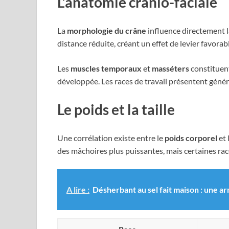
L’anatomie cranio-faciale
La
morphologie du crâne
influence directement l
distance réduite, créant un effet de levier favorab
Les
muscles temporaux
et
masséters
constituent
développée. Les races de travail présentent géné
Le poids et la taille
Une corrélation existe entre le
poids corporel
et 
des mâchoires plus puissantes, mais certaines rac
A lire :
Désherbant au sel fait maison : une a