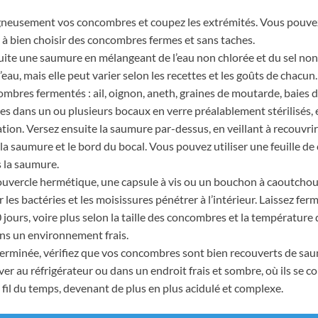
igneusement vos concombres et coupez les extrémités. Vous pouvez l
 à bien choisir des concombres fermes et sans taches.
uite une saumure en mélangeant de l’eau non chlorée et du sel no
’eau, mais elle peut varier selon les recettes et les goûts de chac
res fermentés : ail, oignon, aneth, graines de moutarde, baies de 
s dans un ou plusieurs bocaux en verre préalablement stérilisés, e
ation. Versez ensuite la saumure par-dessus, en veillant à recouvr
 la saumure et le bord du bocal. Vous pouvez utiliser une feuille d
 la saumure.
couvercle hermétique, une capsule à vis ou un bouchon à caoutchou
er les bactéries et les moisissures pénétrer à l’intérieur. Laissez
10 jours, voire plus selon la taille des concombres et la température
ns un environnement frais.
 terminée, vérifiez que vos concombres sont bien recouverts de sa
rver au réfrigérateur ou dans un endroit frais et sombre, où ils se
il du temps, devenant de plus en plus acidulé et complexe.