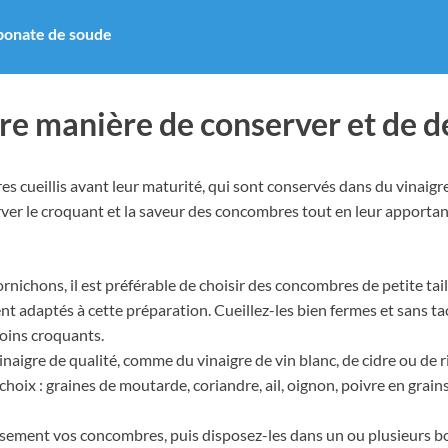
rbonate de soude
tre manière de conserver et de 
es cueillis avant leur maturité, qui sont conservés dans du vinaigr
r le croquant et la saveur des concombres tout en leur apportant
ornichons, il est préférable de choisir des concombres de petite tai
ent adaptés à cette préparation. Cueillez-les bien fermes et sans tac
moins croquants.
inaigre de qualité, comme du vinaigre de vin blanc, de cidre ou de r
oix : graines de moutarde, coriandre, ail, oignon, poivre en grains,
usement vos concombres, puis disposez-les dans un ou plusieurs boc