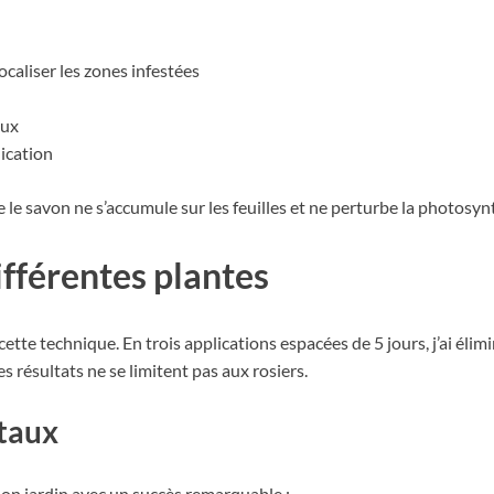
ocaliser les zones infestées
aux
lication
ue le savon ne s’accumule sur les feuilles et ne perturbe la photosyn
ifférentes plantes
 cette technique. En trois applications espacées de 5 jours, j’ai é
s résultats ne se limitent pas aux rosiers.
étaux
mon jardin avec un succès remarquable :