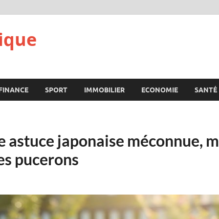
ique
FINANCE
SPORT
IMMOBILIER
ECONOMIE
SANTÉ
te astuce japonaise méconnue, me
les pucerons