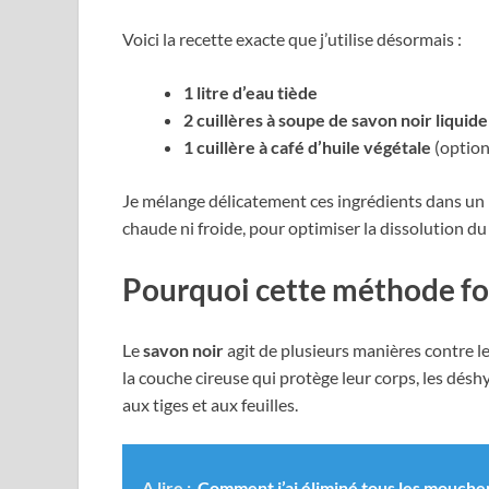
Voici la recette exacte que j’utilise désormais :
1 litre d’eau tiède
2 cuillères à soupe de savon noir liquide
1 cuillère à café d’huile végétale
(option
Je mélange délicatement ces ingrédients dans un pu
chaude ni froide, pour optimiser la dissolution du
Pourquoi cette méthode fon
Le
savon noir
agit de plusieurs manières contre le
la couche cireuse qui protège leur corps, les dés
aux tiges et aux feuilles.
A lire :
Comment j’ai éliminé tous les mouche