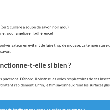
(ou 1 cuillère à soupe de savon noir mou)
nel, pour améliorer l’adhérence)
lvérisateur en évitant de faire trop de mousse. La température de l
 savon.
ctionne-t-elle si bien ?
s pucerons. D’abord, il obstrue les voies respiratoires de ces insec
hydratant rapidement. Enfin, le film savonneux rend les surfaces gl
rons du jardin en une semaine grâce au savon noir