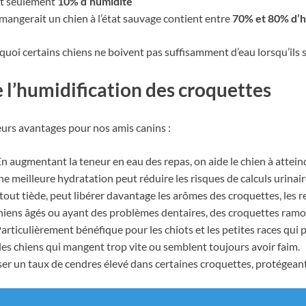
nt seulement
10% d’humidité
mangerait un chien à l’état sauvage contient entre
70% et 80% d’h
rquoi certains chiens ne boivent pas suffisamment d’eau lorsqu’ils
 l’humidification des croquettes
eurs avantages pour nos amis canins :
En augmentant la teneur en eau des repas, on aide le chien à attein
ne meilleure hydratation peut réduire les risques de calculs urinaire
urtout tiède, peut libérer davantage les arômes des croquettes, les 
chiens âgés ou ayant des problèmes dentaires, des croquettes ramoll
Particulièrement bénéfique pour les chiots et les petites races qui
 les chiens qui mangent trop vite ou semblent toujours avoir faim.
er un taux de cendres élevé dans certaines croquettes, protégeant a