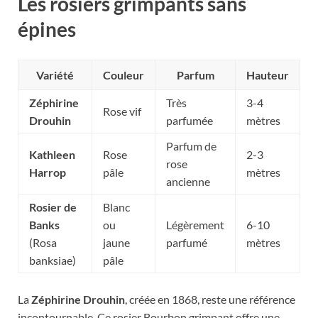
Les rosiers grimpants sans
épines
Variété
Couleur
Parfum
Hauteur
Zéphirine
Très
3-4
Rose vif
Drouhin
parfumée
mètres
Parfum de
Kathleen
Rose
2-3
rose
Harrop
pâle
mètres
ancienne
Rosier de
Blanc
Banks
ou
Légèrement
6-10
(Rosa
jaune
parfumé
mètres
banksiae)
pâle
La
Zéphirine Drouhin
, créée en 1868, reste une référence
incontournable. Ce rosier Bourbon grimpant offre une