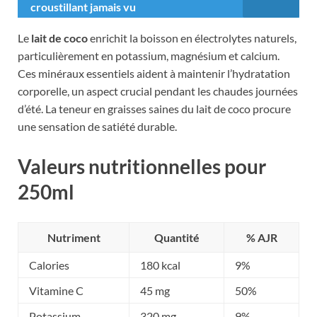
croustillant jamais vu
Le
lait de coco
enrichit la boisson en électrolytes naturels,
particulièrement en potassium, magnésium et calcium.
Ces minéraux essentiels aident à maintenir l’hydratation
corporelle, un aspect crucial pendant les chaudes journées
d’été. La teneur en graisses saines du lait de coco procure
une sensation de satiété durable.
Valeurs nutritionnelles pour
250ml
Nutriment
Quantité
% AJR
Calories
180 kcal
9%
Vitamine C
45 mg
50%
Potassium
320 mg
9%