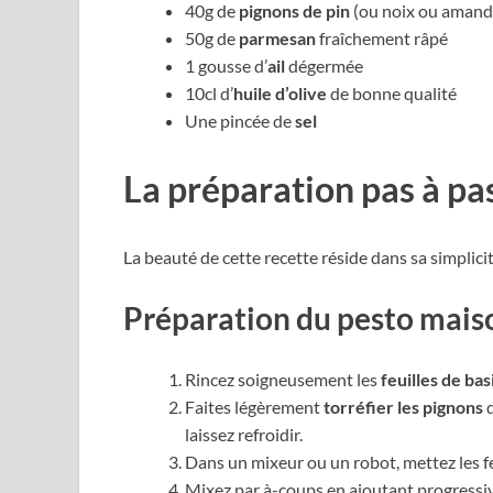
40g de
pignons de pin
(ou noix ou amande
50g de
parmesan
fraîchement râpé
1 gousse d’
ail
dégermée
10cl d’
huile d’olive
de bonne qualité
Une pincée de
sel
La préparation pas à pa
La beauté de cette recette réside dans sa simplici
Préparation du pesto mais
Rincez soigneusement les
feuilles de basi
Faites légèrement
torréfier les pignons
d
laissez refroidir.
Dans un mixeur ou un robot, mettez les feui
Mixez par à-coups en ajoutant progressive