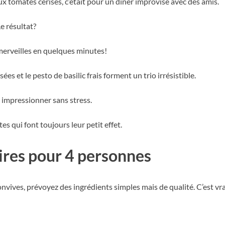
aux tomates cerises, c’était pour un dîner improvisé avec des amis.
e résultat?
 merveilles en quelques minutes!
ées et le pesto de basilic frais forment un trio irrésistible.
 impressionner sans stress.
es qui font toujours leur petit effet.
ires pour 4 personnes
onvives, prévoyez des ingrédients simples mais de qualité. C’est vra