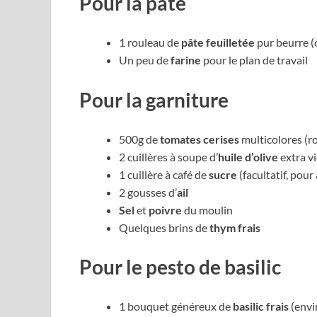
Pour la pâte
1 rouleau de
pâte feuilletée
pur beurre (
Un peu de
farine
pour le plan de travail
Pour la garniture
500g de
tomates cerises
multicolores (ro
2 cuillères à soupe d’
huile d’olive
extra v
1 cuillère à café de
sucre
(facultatif, pour
2 gousses d’
ail
Sel
et
poivre
du moulin
Quelques brins de
thym frais
Pour le pesto de basilic
1 bouquet généreux de
basilic frais
(envi