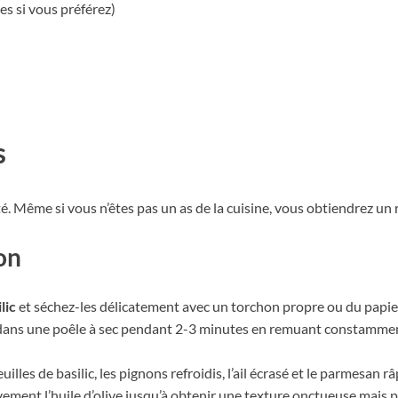
s si vous préférez)
s
té. Même si vous n’êtes pas un as de la cuisine, vous obtiendrez un 
on
lic
et séchez-les délicatement avec un torchon propre ou du papie
ans une poêle à sec pendant 2-3 minutes en remuant constamment. 
lles de basilic, les pignons refroidis, l’ail écrasé et le parmesan râ
ment l’huile d’olive jusqu’à obtenir une texture onctueuse mais pa