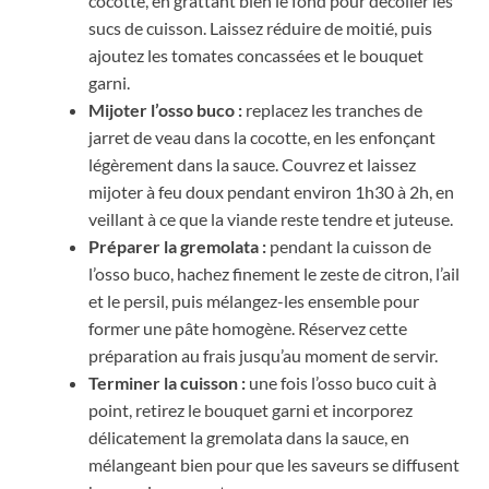
cocotte, en grattant bien le fond pour décoller les
sucs de cuisson. Laissez réduire de moitié, puis
ajoutez les tomates concassées et le bouquet
garni.
Mijoter l’osso buco :
replacez les tranches de
jarret de veau dans la cocotte, en les enfonçant
légèrement dans la sauce. Couvrez et laissez
mijoter à feu doux pendant environ 1h30 à 2h, en
veillant à ce que la viande reste tendre et juteuse.
Préparer la gremolata :
pendant la cuisson de
l’osso buco, hachez finement le zeste de citron, l’ail
et le persil, puis mélangez-les ensemble pour
former une pâte homogène. Réservez cette
préparation au frais jusqu’au moment de servir.
Terminer la cuisson :
une fois l’osso buco cuit à
point, retirez le bouquet garni et incorporez
délicatement la gremolata dans la sauce, en
mélangeant bien pour que les saveurs se diffusent