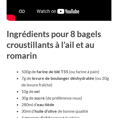
Ingrédients pour 8 bagels
croustillants à l’ail et au
romarin
500g de
farine de blé T55
(ou farine à pain)
7g de
levure de boulanger déshydratée
(ou 20g
de levure fraîche)
10g de
sel
30g de
sucre
(de préférence roux)
280ml d’
eau tiède
30ml d’
huile d’olive
de bonne qualité
4
gousses d’ail
finement hachées