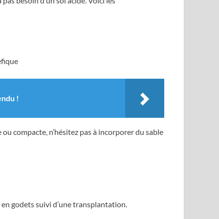
pas besoin d’un sol acide. Voici les
éfique
endu !
se ou compacte, n’hésitez pas à incorporer du sable
 en godets suivi d’une transplantation.