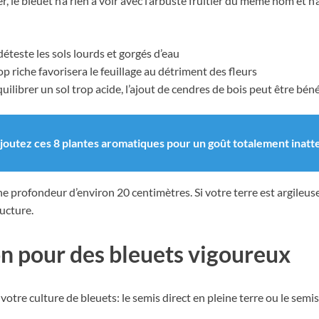
e bleuet n’a rien à voir avec l’arbuste fruitier du même nom et n’a 
 déteste les sols lourds et gorgés d’eau
p riche favorisera le feuillage au détriment des fleurs
uilibrer un sol trop acide, l’ajout de cendres de bois peut être bén
joutez ces 8 plantes aromatiques pour un goût totalement inatt
 une profondeur d’environ 20 centimètres. Si votre terre est argileu
ucture.
n pour des bleuets vigoureux
tre culture de bleuets: le semis direct en pleine terre ou le semis