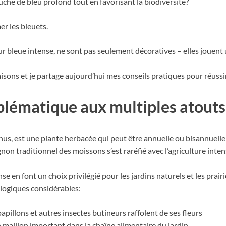
uche de bleu profond tout en favorisant la biodiversité?
er les bleuets.
ur bleue intense, ne sont pas seulement décoratives – elles jouent
aisons et je partage aujourd’hui mes conseils pratiques pour réussi
mblématique aux multiples atouts
us, est une plante herbacée qui peut être annuelle ou bisannuelle 
n traditionnel des moissons s’est raréfié avec l’agriculture inten
nse en font un choix privilégié pour les jardins naturels et les prair
logiques considérables:
papillons et autres insectes butineurs raffolent de ses fleurs
n maillon important dans la chaîne alimentaire du jardin