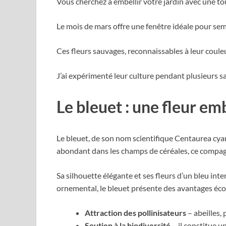
Vous cherchez à embellir votre jardin avec une to
Le mois de mars offre une fenêtre idéale pour sem
Ces fleurs sauvages, reconnaissables à leur coule
J’ai expérimenté leur culture pendant plusieurs s
Le bleuet : une fleur e
Le bleuet, de son nom scientifique Centaurea cyan
abondant dans les champs de céréales, ce compagno
Sa silhouette élégante et ses fleurs d’un bleu inte
ornemental, le bleuet présente des avantages éco
Attraction des pollinisateurs
– abeilles, 
Soutien à la biodiversité
– il constitue u