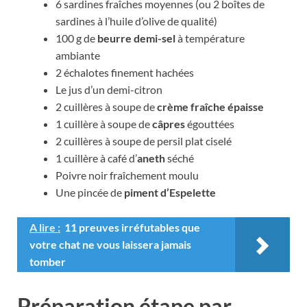
6 sardines fraîches moyennes (ou 2 boîtes de
sardines à l’huile d’olive de qualité)
100 g de
beurre demi-sel
à température
ambiante
2 échalotes finement hachées
Le jus d’un demi-citron
2 cuillères à soupe de
crème fraîche épaisse
1 cuillère à soupe de
câpres
égouttées
2 cuillères à soupe de persil plat ciselé
1 cuillère à café d’
aneth
séché
Poivre noir fraîchement moulu
Une pincée de
piment d’Espelette
A lire :
11 preuves irréfutables que
votre chat ne vous laissera jamais
tomber
Préparation étape par