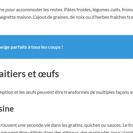
che pour accommoder les restes. Pâtes froides, légumes cuits, from
igrette maison. L’ajout de graines, de noix ou d’herbes fraîches tr
neige parfaits à tous les coups !
aitiers et œufs
emption et les œufs peuvent être transformés de multiples façons av
sine
ouvent une seconde vie dans les gratins, quiches ou sauces. Le fr
ite peuvent être utilisés dans des gâteaux, des marinades pour vi