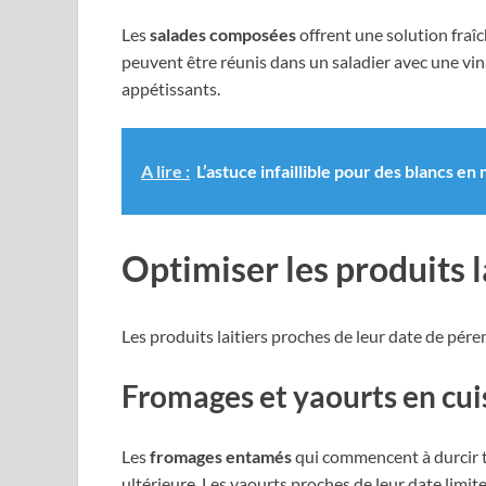
Les
salades composées
offrent une solution fraî
peuvent être réunis dans un saladier avec une vina
appétissants.
A lire :
L’astuce infaillible pour des blancs en 
Optimiser les produits l
Les produits laitiers proches de leur date de pér
Fromages et yaourts en cui
Les
fromages entamés
qui commencent à durcir tr
ultérieure. Les yaourts proches de leur date lim