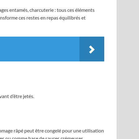
ages entamés, charcuterie : tous ces éléments
ansforme ces restes en repas équilibrés et
ant d’être jetés.
omage râpé peut être congelé pour une utilisation
andes ou comme base de sauces crémeuses.