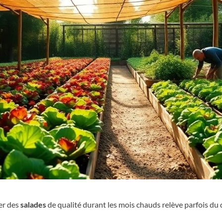
ver des
salades
de qualité durant les mois chauds relève parfois du d