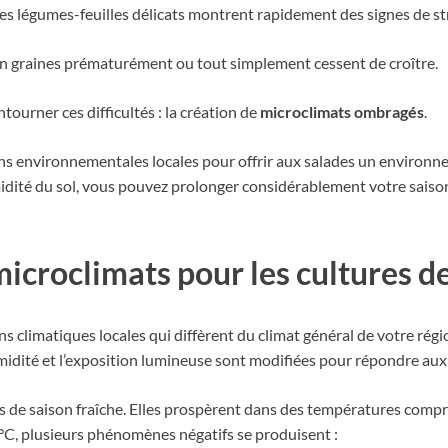
s légumes-feuilles délicats montrent rapidement des signes de st
en graines prématurément ou tout simplement cessent de croître.
ourner ces difficultés : la création de
microclimats ombragés
.
ns environnementales locales pour offrir aux salades un environn
l’humidité du sol, vous pouvez prolonger considérablement votre saiso
croclimats pour les cultures d
climatiques locales qui diffèrent du climat général de votre région
umidité et l’exposition lumineuse sont modifiées pour répondre aux 
s de saison fraîche. Elles prospèrent dans des températures compri
°C, plusieurs phénomènes négatifs se produisent :