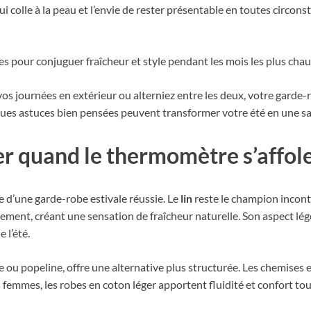
i colle à la peau et l’envie de rester présentable en toutes circons
ces pour conjuguer fraîcheur et style pendant les mois les plus chau
vos journées en extérieur ou alterniez entre les deux, votre garde-r
ques astuces bien pensées peuvent transformer votre été en une sa
ier quand le thermomètre s’affol
e d’une garde-robe estivale réussie. Le
lin
reste le champion inconte
ibrement, créant une sensation de fraîcheur naturelle. Son aspect lé
 l’été.
e ou popeline, offre une alternative plus structurée. Les chemises e
s femmes, les robes en coton léger apportent fluidité et confort to