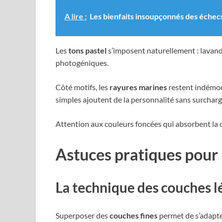
A lire :
Les bienfaits insoupçonnés des échecs 
Les
tons pastel
s’imposent naturellement : lavande
photogéniques.
Côté motifs, les
rayures marines
restent indémoda
simples ajoutent de la personnalité sans surcharge
Attention aux couleurs foncées qui absorbent la ch
Astuces pratiques pour r
La technique des couches l
Superposer des
couches fines
permet de s’adapter