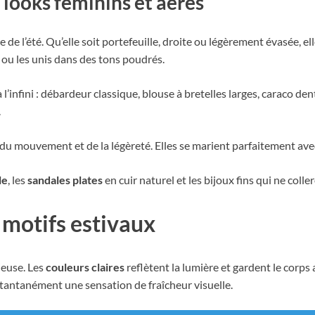
 looks féminins et aérés
e de l’été. Qu’elle soit portefeuille, droite ou légèrement évasée, 
s ou les unis dans des tons poudrés.
 l’infini : débardeur classique, blouse à bretelles larges, caraco de
.
du mouvement et de la légèreté. Elles se marient parfaitement avec
le
, les
sandales plates
en cuir naturel et les bijoux fins qui ne colle
s motifs estivaux
ieuse. Les
couleurs claires
reflètent la lumière et gardent le corps a
stantanément une sensation de fraîcheur visuelle.