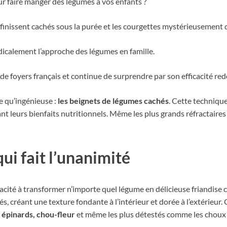
ur faire manger des légumes à vos enfants ?
 finissent cachés sous la purée et les courgettes mystérieusement d
adicalement l’approche des légumes en famille.
de foyers français et continue de surprendre par son efficacité re
e qu’ingénieuse :
les beignets de légumes cachés
. Cette techniqu
ant leurs bienfaits nutritionnels. Même les plus grands réfractaire
qui fait l’unanimité
pacité à transformer n’importe quel légume en délicieuse friandise 
s, créant une texture fondante à l’intérieur et dorée à l’extérieu
, épinards, chou-fleur
et même les plus détestés comme les choux 