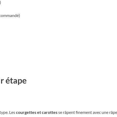
)
recommandé)
r étape
type. Les
courgettes et carottes
se râpent finement avec une râpe 