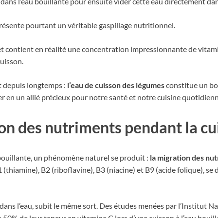
ans l’eau bouillante pour ensuite vider cette eau directement dans
sente pourtant un véritable gaspillage nutritionnel.
 contient en réalité une concentration impressionnante de vitam
uisson.
nt depuis longtemps :
l’eau de cuisson des légumes
constitue un bou
r en un allié précieux pour notre santé et notre cuisine quotidienn
on des nutriments pendant la cu
ouillante, un phénomène naturel se produit :
la migration des nu
hiamine), B2 (riboflavine), B3 (niacine) et B9 (acide folique), se 
le dans l’eau, subit le même sort. Des études menées par l’Institut
50% de leur teneur en vitamine C lors d’une cuisson à l’eau bouil