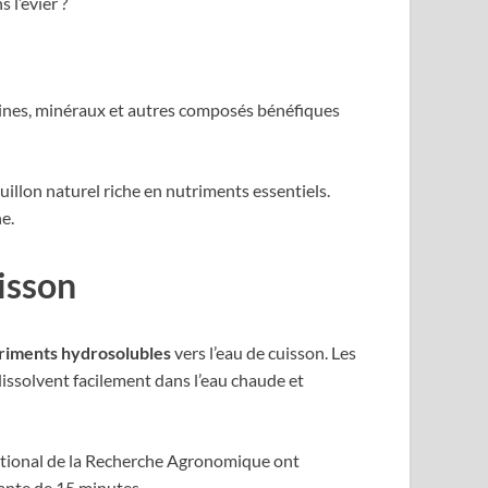
 l’évier ?
ines, minéraux et autres composés bénéfiques
illon naturel riche en nutriments essentiels.
e.
isson
triments hydrosolubles
vers l’eau de cuisson. Les
dissolvent facilement dans l’eau chaude et
 National de la Recherche Agronomique ont
lante de 15 minutes.