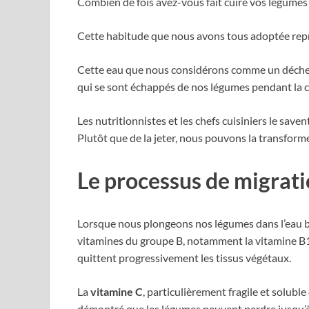
Combien de fois avez-vous fait cuire vos légumes d
Cette habitude que nous avons tous adoptée repré
Cette eau que nous considérons comme un déchet
qui se sont échappés de nos légumes pendant la c
Les nutritionnistes et les chefs cuisiniers le save
Plutôt que de la jeter, nous pouvons la transforme
Le processus de migrati
Lorsque nous plongeons nos légumes dans l’eau b
vitamines du groupe B, notamment la vitamine B1 (t
quittent progressivement les tissus végétaux.
La
vitamine C
, particulièrement fragile et solub
démontré que les légumes peuvent perdre jusqu’à 