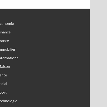
conomie
inance
rance
mmobilier
nternational
aison
anté
ocial
port
echnologie