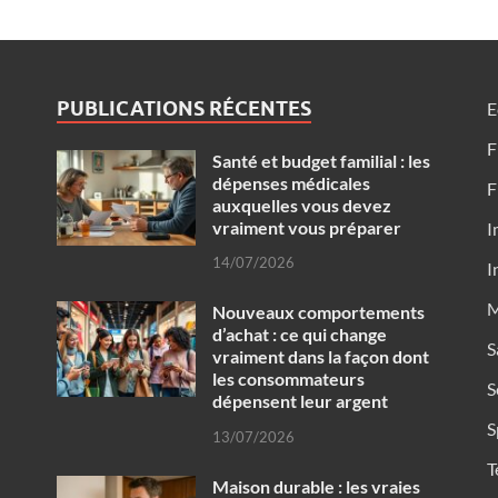
PUBLICATIONS RÉCENTES
E
F
Santé et budget familial : les
dépenses médicales
F
auxquelles vous devez
vraiment vous préparer
I
14/07/2026
I
M
Nouveaux comportements
d’achat : ce qui change
S
vraiment dans la façon dont
les consommateurs
S
dépensent leur argent
S
13/07/2026
T
Maison durable : les vraies