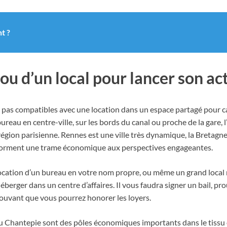
t ?
ou d’un local pour lancer son ac
t pas compatibles avec une location dans un espace partagé pour ca
au en centre-ville, sur les bords du canal ou proche de la gare, l’of
égion parisienne. Rennes est une ville très dynamique, la Bretagne 
n forment une trame économique aux perspectives engageantes.
location d’un bureau en votre nom propre, ou même un grand local 
éberger dans un centre d’affaires. Il vous faudra signer un bail, pr
ouvant que vous pourrez honorer les loyers.
 ou Chantepie sont des pôles économiques importants dans le tissu