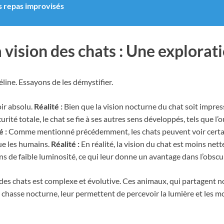
es repas improvisés
a vision des chats : Une explorat
éline. Essayons de les démystifier.
ir absolu.
Réalité :
Bien que la vision nocturne du chat soit impres
rité totale, le chat se fie à ses autres sens développés, tels que l’o
é :
Comme mentionné précédemment, les chats peuvent voir certain
ue les humains.
Réalité :
En réalité, la vision du chat est moins net
s de faible luminosité, ce qui leur donne un avantage dans l’obscur
on des chats est complexe et évolutive. Ces animaux, qui partagent 
la chasse nocturne, leur permettent de percevoir la lumière et les 