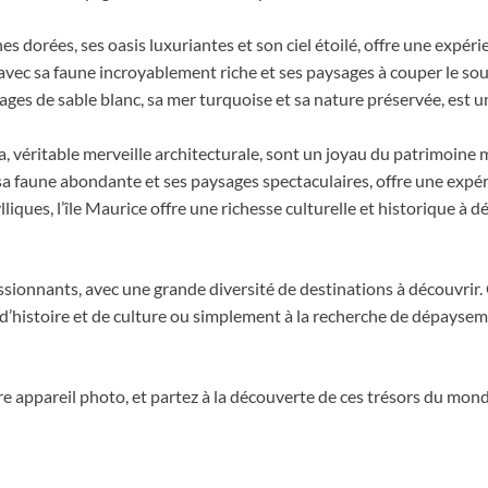
es dorées, ses oasis luxuriantes et son ciel étoilé, offre une expé
avec sa faune incroyablement riche et ses paysages à couper le souf
plages de sable blanc, sa mer turquoise et sa nature préservée, est 
la, véritable merveille architecturale, sont un joyau du patrimoine 
sa faune abondante et ses paysages spectaculaires, offre une expéri
liques, l’île Maurice offre une richesse culturelle et historique à
onnants, avec une grande diversité de destinations à découvrir.
’histoire et de culture ou simplement à la recherche de dépaysemen
re appareil photo, et partez à la découverte de ces trésors du mond