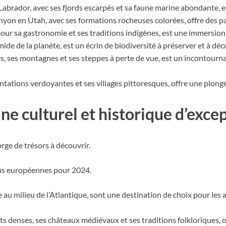
abrador, avec ses fjords escarpés et sa faune marine abondante, e
anyon en Utah, avec ses formations rocheuses colorées, offre des 
our sa gastronomie et ses traditions indigènes, est une immersion
de de la planète, est un écrin de biodiversité à préserver et à déc
ers, ses montagnes et ses steppes à perte de vue, est un incontour
lantations verdoyantes et ses villages pittoresques, offre une plong
ine culturel et historique d’exce
orge de trésors à découvrir.
ons européennes pour 2024.
e au milieu de l’Atlantique, sont une destination de choix pour le
êts denses, ses châteaux médiévaux et ses traditions folkloriques,