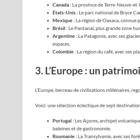
Canada
: La province de Terre-Neuve-et-L
États-Unis
: Le parc national de Bryce C
Mexique
: La région de Oaxaca, connue p
Brésil
: Le Pantanal, plus grande zone humi
Argentine
: La Patagonie, avec ses glaci
espaces.
Colombie
: La région du café, avec ses p
3. L’Europe : un patrimo
L’Europe, berceau de civilisations millénaires, reg
Voici une sélection éclectique de sept destinati
Portugal
: Les Açores, archipel volcaniqu
baleines et de gastronomie.
Roumanie
: La Transylvanie, avec ses for